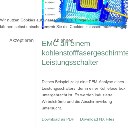
Wir nutzen Cookies auf unserer Website. Einige von ihnen sind essenzi
können selbst entscheiden, ob Sie die Cookies zulassen möchten. Bitte
Akzeptieren
Ablehnen
EMC an einem
kohlenstofffasergeschirmt
Leistungsschalter
Dieses Beispiel zeigt eine FEM-Analyse eines
Leistungsschalters, der in einer Kohlefaserbox
untergebracht ist. Es werden induzierte
Wirbelströme und die Abschirmwirkung
untersucht.
Download as PDF
Download NX Files