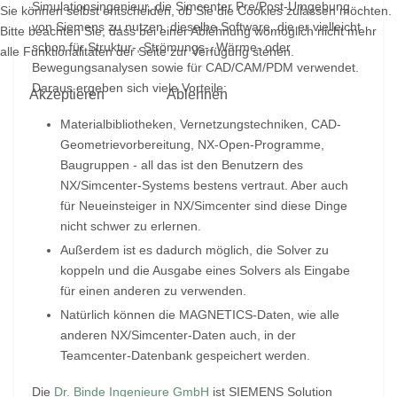
Simulationsingenieur, die Simcenter Pre/Post-Umgebung
Sie können selbst entscheiden, ob Sie die Cookies zulassen möchten.
von Siemens zu nutzen, dieselbe Software, die er vielleicht
Bitte beachten Sie, dass bei einer Ablehnung womöglich nicht mehr
schon für Struktur-, Strömungs-, Wärme- oder
alle Funktionalitäten der Seite zur Verfügung stehen.
Bewegungsanalysen sowie für CAD/CAM/PDM verwendet.
Daraus ergeben sich viele Vorteile:
Akzeptieren
Ablehnen
Materialbibliotheken, Vernetzungstechniken, CAD-
Geometrievorbereitung, NX-Open-Programme,
Baugruppen - all das ist den Benutzern des
NX/Simcenter-Systems bestens vertraut. Aber auch
für Neueinsteiger in NX/Simcenter sind diese Dinge
nicht schwer zu erlernen.
Außerdem ist es dadurch möglich, die Solver zu
koppeln und die Ausgabe eines Solvers als Eingabe
für einen anderen zu verwenden.
Natürlich können die MAGNETICS-Daten, wie alle
anderen NX/Simcenter-Daten auch, in der
Teamcenter-Datenbank gespeichert werden.
Die
Dr. Binde Ingenieure GmbH
ist SIEMENS Solution