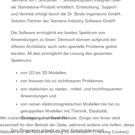
als Standalone-Produkt erhältlich. Entwicklung, Support
und Vertrieb erfolgt durch die Dr. Binde Ingenieure GmbH,
Solution Partner der Siemens Industry Software GmbH.
Die Software ermöglicht ein breites Spektrum von
Anwendungen zu lösen. Dennoch können aufgrund der
offenen Architektur auch sehr spezielle Probleme gelöst
werden. All dies ermöglicht die Lösung des gesamten
Spektrums
von 1D bis 3D Modellen,
von linearen bis zu nichtlnearen Problemen,
von statischen zu nieder-, mittel- und hochfrequenten
Anwendungen und
von reinen elektromagnetischen Modellen bis hin zu
gekoppelten Modellen mit Thermik, Elastizität,
Wir nutzen Cookies auf unserer Website. Einige von ihnen sind
Bewegung und Partikeln.
essenziell für den Betrieb der Seite, während andere uns helfen, diese
Das Programm erlaubt es dem Konstrukteur und
Website und die Nutzererfahrung zu verbessern (Tracking Cookies).